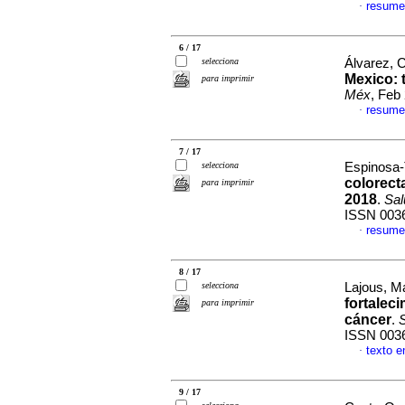
resume
·
6 / 17
selecciona
Álvarez, C
Mexico: 
para imprimir
Méx
, Feb
resume
·
7 / 17
selecciona
Espinosa-T
colorecta
para imprimir
2018
.
Sal
ISSN 003
resume
·
8 / 17
selecciona
Lajous, M
fortalec
para imprimir
cáncer
.
ISSN 003
texto e
·
9 / 17