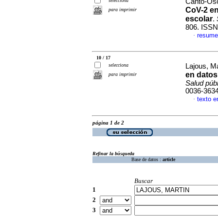
selecciona
Canto-Osor
CoV-2 en
para imprimir
escolar
.
806. ISSN
resume
·
10 / 17
selecciona
Lajous, M
en datos
para imprimir
Salud púb
0036-363
texto e
·
página 1 de 2
Refinar la búsqueda
Base de datos :
article
Buscar
1
2
3