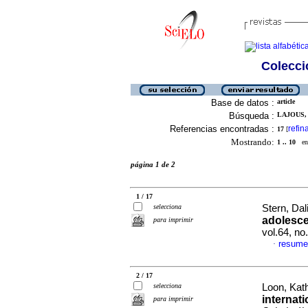
Colecció
Base de datos :
article
Búsqueda :
LAJOUS, 
Referencias encontradas :
refin
17
[
Mostrando:
1 .. 10
en 
página 1 de 2
1 / 17
selecciona
Stern, Dali
adolesce
para imprimir
vol.64, n
resume
·
2 / 17
selecciona
Loon, Kath
internati
para imprimir