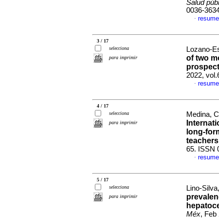
Salud púb
0036-363
resume
·
3 / 17
selecciona
Lozano-Es
of two mo
para imprimir
prospect
2022, vol.
resume
·
4 / 17
selecciona
Medina, Ca
Internati
para imprimir
long-for
teachers
65. ISSN 
resume
·
5 / 17
selecciona
Lino-Silva
prevalen
para imprimir
hepatoce
Méx
, Feb