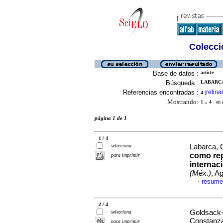
Colecció
Base de datos :
article
Búsqueda :
LABARCA,
Referencias encontradas :
refina
4
[
Mostrando:
1 .. 4
en el
página 1 de 1
1 / 4
selecciona
Labarca, 
como rep
para imprimir
internac
(Méx.)
, A
resume
·
2 / 4
Goldsack-
selecciona
Constanz
para imprimir