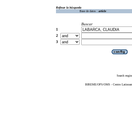
Refinar la búsqueda
Base de datos :
article
Buscar
1
2
3
Search engin
BIREME/OPS/OMS - Centro Latinoameri