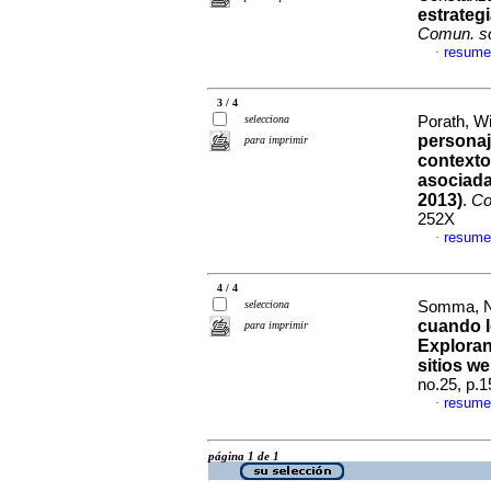
estrateg
Comun. s
resume
·
3 / 4
selecciona
Porath, Wi
personaj
para imprimir
contexto
asociada
2013)
.
Co
252X
resume
·
4 / 4
selecciona
Somma, Ni
cuando l
para imprimir
Exploran
sitios w
no.25, p.
resume
·
página 1 de 1