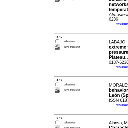
network
temperat
Atmósfer
6236
resume
·
3 / 5
selecciona
LABAJO, J.
extreme 
para imprimir
pressure
Plateau
.
0187-623
resume
·
4 / 5
selecciona
MORALES, 
behavior 
para imprimir
León (
Sp
ISSN 018
resume
·
5 / 5
Alonso, M.
selecciona
Character
para imprimir