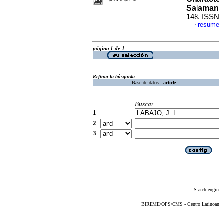
Salaman
148. ISSN
resume
·
página 1 de 1
Refinar la búsqueda
Base de datos :
article
Buscar
1
2
3
Search engin
BIREME/OPS/OMS - Centro Latinoameri