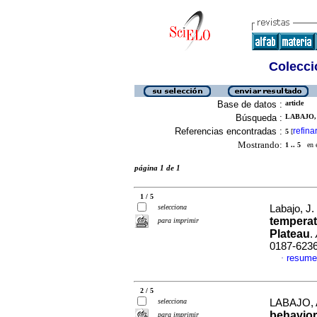
Colecció
Base de datos :
article
Búsqueda :
LABAJO, J
Referencias encontradas :
refina
5
[
Mostrando:
1 .. 5
en el
página 1 de 1
1 / 5
selecciona
Labajo, J. 
temperat
para imprimir
Plateau
.
0187-623
resume
·
2 / 5
selecciona
LABAJO, A
behavior 
para imprimir