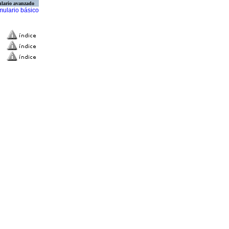
lario avanzado
mulario básico