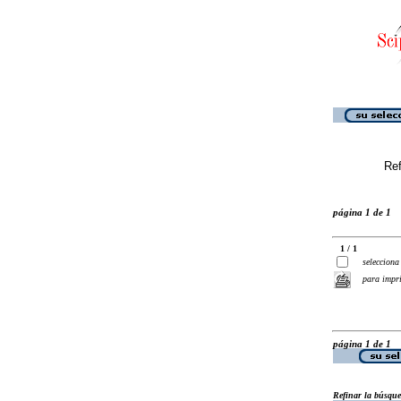
Ref
página 1 de 1
1 / 1
selecciona
para impr
página 1 de 1
Refinar la búsqu