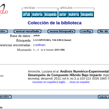
Colección de la biblioteca
Base de datos :
article
Búsqueda :
LA SAPONARA, VALERIA [Autor]
erencias encontradas :
refinar
1
[
]
Mostrando:
1 .. 1
en el formato [
ISO 690
]
Análisis Numérico-Experimental
Arronche, Luciana et al.
Desempeño de Compuesto Híbrido Bajo Impacto
.
Inge
imir
tecnolog. desarroll
, 2012, vol.4, no.3, p.103-113. ISSN 1665-
|
resumen en español
inglés
texto en español
·
·
eda