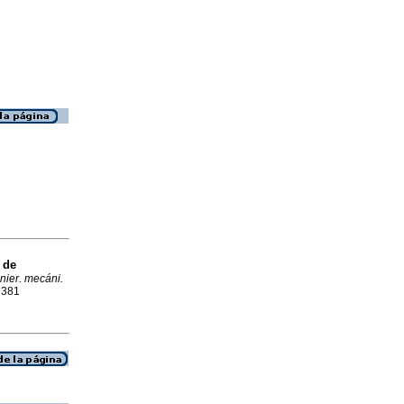
 de
nier. mecáni.
7381