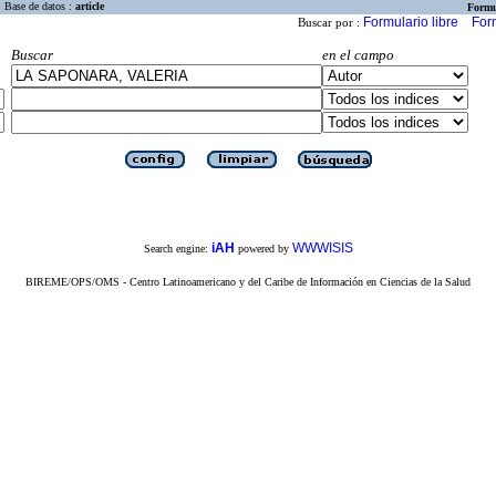
Base de datos :
article
Formu
Formulario libre
For
Buscar por :
Buscar
en el campo
iAH
WWWISIS
Search engine:
powered by
BIREME/OPS/OMS - Centro Latinoamericano y del Caribe de Información en Ciencias de la Salud