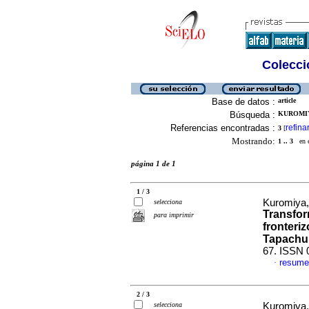
Colecció
Base de datos :
article
Búsqueda :
KUROMIYA
Referencias encontradas :
refina
3
[
Mostrando:
1 .. 3
en el
página 1 de 1
1 / 3
Kuromiya,
selecciona
Transfor
para imprimir
fronteri
Tapachul
67. ISSN 
resume
·
2 / 3
selecciona
Kuromiya,