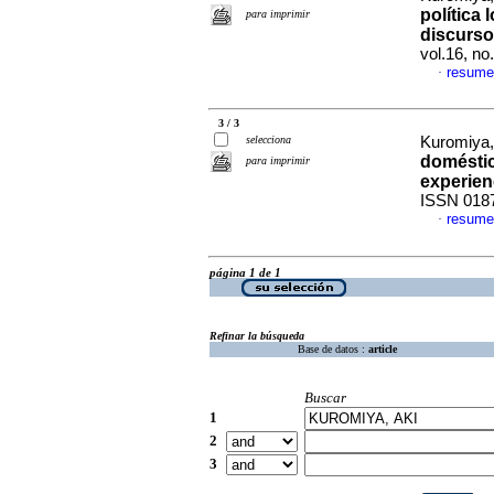
política
para imprimir
discurso
vol.16, n
resume
·
3 / 3
selecciona
Kuromiya,
doméstic
para imprimir
experien
ISSN 018
resume
·
página 1 de 1
Refinar la búsqueda
Base de datos :
article
Buscar
1
2
3