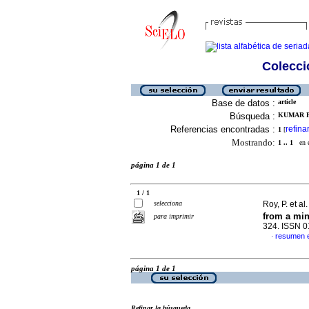
Colecció
Base de datos :
article
Búsqueda :
KUMAR PA
Referencias encontradas :
refina
1
[
Mostrando:
1 .. 1
en el
página 1 de 1
1 / 1
selecciona
Roy, P. et al
from a min
para imprimir
324. ISSN 
resumen 
·
página 1 de 1
Refinar la búsqueda