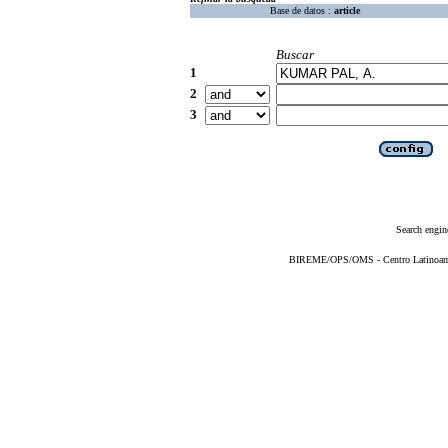
Base de datos :
article
Buscar
1
2
3
Search engin
BIREME/OPS/OMS - Centro Latinoameri