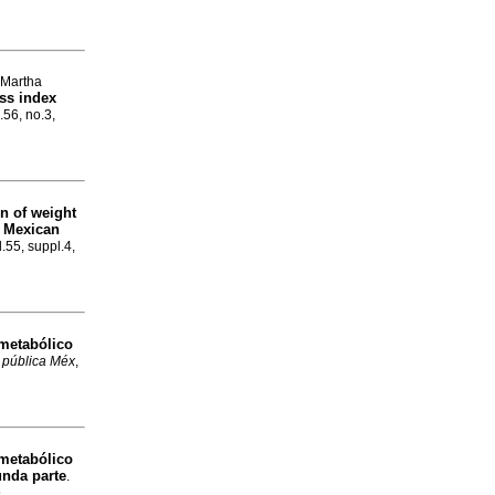
 Martha
ss index
.56, no.3,
n of weight
 Mexican
l.55, suppl.4,
metabólico
 pública Méx
,
metabólico
unda parte
.
5