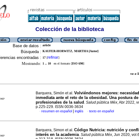
Colección de la biblioteca
Base de datos :
article
Búsqueda :
KAUFER-HORWITZ, MARTHA [Autor]
erencias encontradas :
refinar
17
[
]
Mostrando:
1 .. 10
en el formato [
ISO 690
]
va a
Volviéndonos mejores: necesidad
Barquera, Simón et al.
inmediata ante el reto de la obesidad. Una postura de
imir
profesionales de la salud
.
Salud pública Méx
, Abr 2022, v
p.225-229. ISSN 0036-3634
|
resumen en español
inglés
texto en español
·
·
Código Nutricia: nutrición y confl
Barquera, Simon et al.
interés en la academia
.
Salud pública Méx
, Jun 2020, vol.
imir