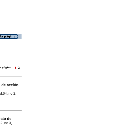
 la página
 de acción
ol.64, no.2,
icto de
62, no.3,