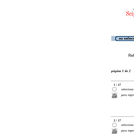
Ref
página 1 de 2
1 / 17
selecciona
para impr
2 / 17
selecciona
para impr