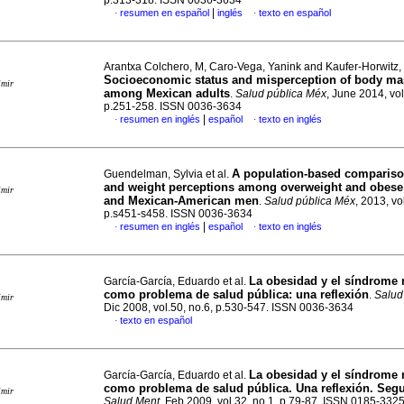
p.313-318. ISSN 0036-3634
|
resumen en español
inglés
texto en español
·
·
Arantxa Colchero, M, Caro-Vega, Yanink and Kaufer-Horwitz,
Socioeconomic status and misperception
of body ma
imir
among Mexican adults
.
Salud pública Méx
, June 2014, vol
p.251-258. ISSN 0036-3634
|
resumen en inglés
español
texto en inglés
·
·
A population-based compariso
Guendelman, Sylvia et al.
and weight perceptions among overweight and obese
imir
and Mexican-American men
.
Salud pública Méx
, 2013, vo
p.s451-s458. ISSN 0036-3634
|
resumen en inglés
español
texto en inglés
·
·
La obesidad y el síndrome 
García-García, Eduardo et al.
como problema de salud pública
:
una reflexión
.
Salud
imir
Dic 2008, vol.50, no.6, p.530-547. ISSN 0036-3634
texto en español
·
La obesidad y el síndrome 
García-García, Eduardo et al.
como problema de salud pública.
Una reflexión. Seg
imir
Salud Ment
, Feb 2009, vol.32, no.1, p.79-87. ISSN 0185-332