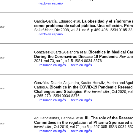
texto en español
·
La obesidad y el síndrome 
García-García, Eduardo et al.
como problema de salud pública.
Una reflexión. Prim
imir
Salud Ment
, Dic 2008, vol.31, no.6, p.489-496. ISSN 0185-3
texto en español
·
Bioethics in Medical Ca
González-Duarte, Alejandra et al.
During the Coronavirus Disease-19 Pandemic
.
Rev. inve
imir
2021, vol.73, no.1, p.1-5. ISSN 0034-8376
resumen en inglés
texto en inglés
·
·
González-Duarte, Alejandra, Kaufer-Horwitz, Martha and Agui
Bioethics in the COVID-19 Pandemic Researc
Carlos A.
imir
Challenges and Strategies
.
Rev. invest. clín.
, Oct 2020, vol
p.265-270. ISSN 0034-8376
resumen en inglés
texto en inglés
·
·
III. The role of the Resear
Aguilar-Salinas, Carlos A. et al.
Committees in the regulation of Pharma-Sponsored s
imir
invest. clín.
, Oct 2019, vol.71, no.5, p.297-305. ISSN 0034-83
resumen en inglés
texto en inglés
·
·