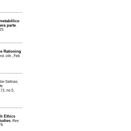
metabólico
era parte
.
325
re Rationing
st. clín.
, Feb
lar-Salinas,
h:
.72, no.5,
ch Ethics
tudies
.
Rev.
76