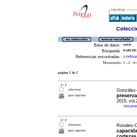
Colecció
Base de datos :
article
Búsqueda :
KARCHESY
Referencias encontradas :
refina
2
[
Mostrando:
1 .. 2
en el
página 1 de 1
1 / 2
selecciona
González-
preserva
para imprimir
2015, vol
resume
·
2 / 2
selecciona
Rosales-C
capacida
para imprimir
cortezas