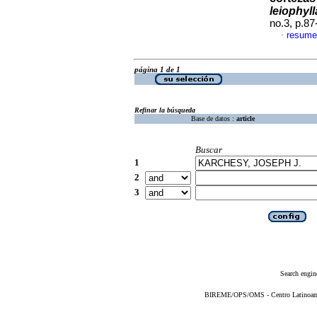
leiophyl
no.3, p.8
resume
·
página 1 de 1
Refinar la búsqueda
Base de datos :
article
Buscar
1
2
3
Search engin
BIREME/OPS/OMS - Centro Latinoameri