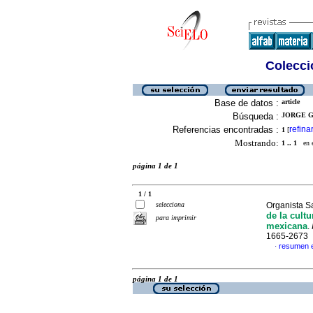
Colecció
Base de datos :
article
Búsqueda :
JORGE G
Referencias encontradas :
refina
1
[
Mostrando:
1 .. 1
en el
página 1 de 1
1 / 1
selecciona
Organista S
de la cult
para imprimir
mexicana
.
1665-2673
resumen 
·
página 1 de 1