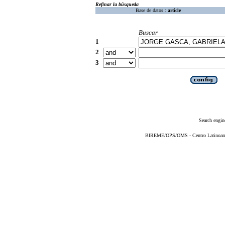
Refinar la búsqueda
Base de datos :
article
Buscar
1
2
3
Search engin
BIREME/OPS/OMS - Centro Latinoameri