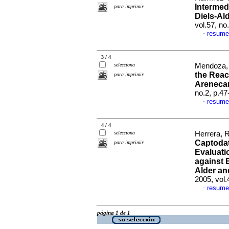
Intermed
para imprimir
Diels-Al
vol.57, n
resume
·
3 / 4
selecciona
Mendoza, 
the React
para imprimir
Areneca
no.2, p.4
resume
·
4 / 4
selecciona
Herrera, R
Captodat
para imprimir
Evaluatio
against 
Alder an
2005, vol
resume
·
página 1 de 1