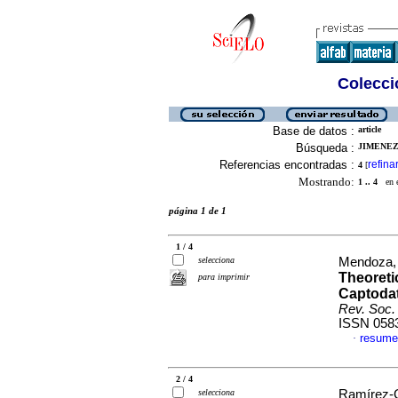
Colecció
Base de datos :
article
Búsqueda :
JIMENEZ
Referencias encontradas :
refina
4
[
Mostrando:
1 .. 4
en el
página 1 de 1
1 / 4
selecciona
Mendoza, 
Theoreti
para imprimir
Captodat
Rev. Soc
ISSN 058
resume
·
2 / 4
selecciona
Ramírez-Gu