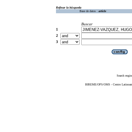
Refinar la búsqueda
Base de datos :
article
Buscar
1
2
3
Search engin
BIREME/OPS/OMS - Centro Latinoameri