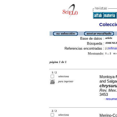
Colecció
Base de datos :
article
Búsqueda :
JIMENEZ
Referencias encontradas :
refina
2
[
Mostrando:
1 .. 2
en el
página 1 de 1
1 / 2
Montoya-M
selecciona
and Salga
para imprimir
chrysur
Rev. Mex.
3453
resume
·
2 / 2
selecciona
Merino-Con