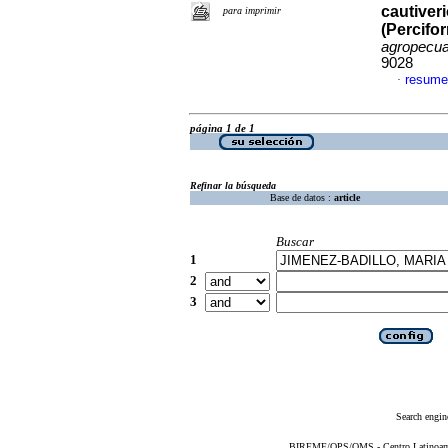
cautiver
para imprimir
(Percifo
agropecua
9028
resume
·
página 1 de 1
Refinar la búsqueda
Base de datos :
article
Buscar
1
2
3
Search engin
BIREME/OPS/OMS - Centro Latinoameri