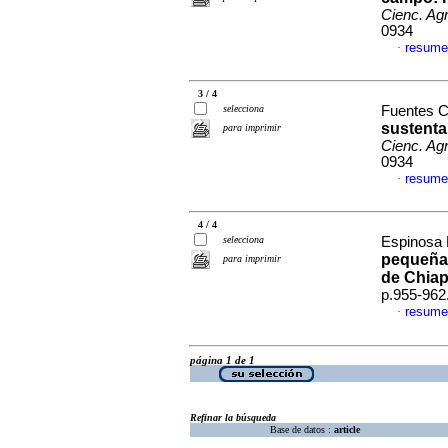
Cienc. Agr
0934
resume
·
3 / 4
selecciona
Fuentes Ca
sustenta
para imprimir
Cienc. Agr
0934
resume
·
4 / 4
selecciona
Espinosa 
pequeñas
para imprimir
de Chia
p.955-962
resume
·
página 1 de 1
Refinar la búsqueda
Base de datos :
article