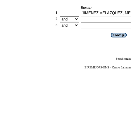
Buscar
1
2
3
Search engin
BIREME/OPS/OMS - Centro Latinoameri