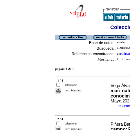
Colecció
Base de datos :
article
Búsqueda :
JIMENEZ
Referencias encontradas :
refina
4
[
Mostrando:
1 .. 4
en el
página 1 de 1
1 / 4
selecciona
Vega Álvar
maíz nat
para imprimir
conocimi
Mayo 2022
resume
·
2 / 4
selecciona
Piñera Bar
campo: 
para imprimir