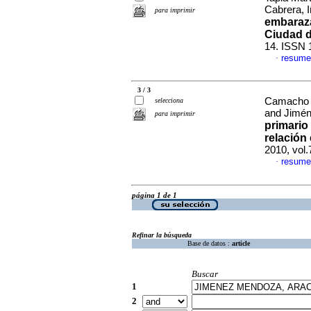
Cabrera, 
para imprimir
embaraza
Ciudad 
14. ISSN 
resume
·
3 / 3
Camacho E
selecciona
and Jimén
para imprimir
primario
relación
2010, vol.
resume
·
página 1 de 1
Refinar la búsqueda
Base de datos :
article
Buscar
1
2