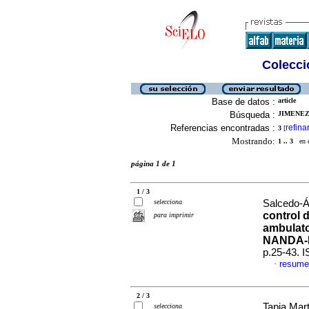
Colecció
Base de datos :
article
Búsqueda :
JIMENEZ
Referencias encontradas :
refina
3
[
Mostrando:
1 .. 3
en el
página 1 de 1
1 / 3
selecciona
Salcedo-Ál
control 
para imprimir
ambulato
NANDA-
p.25-43. 
resume
·
2 / 3
Tapia Mar
selecciona