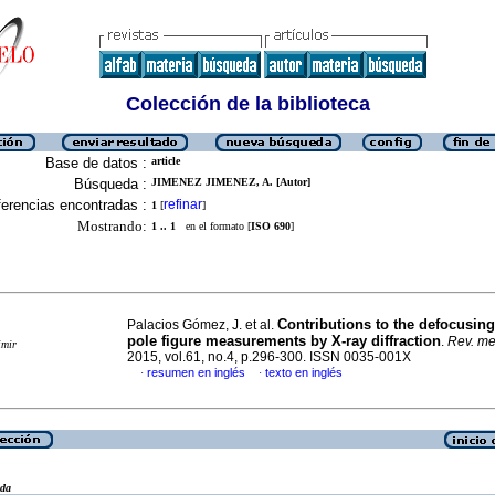
Colección de la biblioteca
Base de datos :
article
Búsqueda :
JIMENEZ JIMENEZ, A. [Autor]
erencias encontradas :
refinar
1
[
]
Mostrando:
1 .. 1
en el formato [
ISO 690
]
Contributions to the defocusing
Palacios Gómez, J. et al.
pole figure measurements by X-ray diffraction
.
Rev. mex
imir
2015, vol.61, no.4, p.296-300. ISSN 0035-001X
resumen en inglés
texto en inglés
·
·
eda