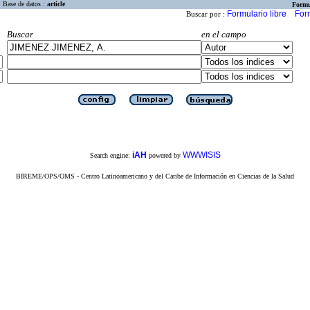
Base de datos :
article
Formu
Formulario libre
For
Buscar por :
Buscar
en el campo
iAH
WWWISIS
Search engine:
powered by
BIREME/OPS/OMS - Centro Latinoamericano y del Caribe de Información en Ciencias de la Salud