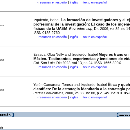
|
resumen en español
inglés
texto en español
·
·
La formación de investigadores y el ej
Izquierdo, Isabel.
profesional de la investigación: El caso de los ingeni
imir
físicos de la UAEM
.
Rev. educ. sup
, Dic 2006, vol.35, no.14
ISSN 0185-2760
|
resumen en español
inglés
texto en español
·
·
Mujeres trans en 
Estrada, Olga Nelly and Izquierdo, Isabel
México. Testimonios, experiencias y tensiones de vid
imir
Col. San Luis
, Dic 2023, vol.13, no.24. ISSN 1665-899X
|
resumen en español
inglés
texto en español
·
·
Ética y que
Yurén Camarena, Teresa and Izquierdo, Isabel
científico
:
De la estrategia identitaria a la estrategia po
imir
Perfiles educativos
, 2000, vol.22, no.88, p.21-45. ISSN 0185
|
resumen en español
inglés
texto en español
·
·
eda