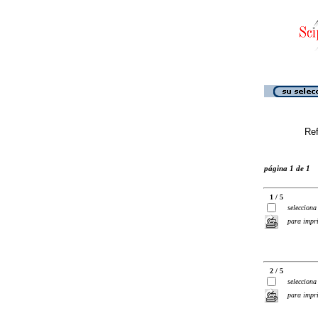
Ref
página 1 de 1
1 / 5
selecciona
para impr
2 / 5
selecciona
para impr