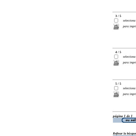
3 / 5
selecciona
para impr
4 / 5
selecciona
para impr
5 / 5
selecciona
para impr
página 1 de 1
Refinar la búsqu