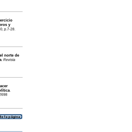
ercicio
eros y
0, p.7-28.
el norte de
a
.
Revista
hacer
lítica
.
-2698