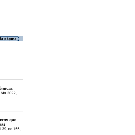
émicas
, Abr 2022,
njeros que
ras
ol.39, no.155,