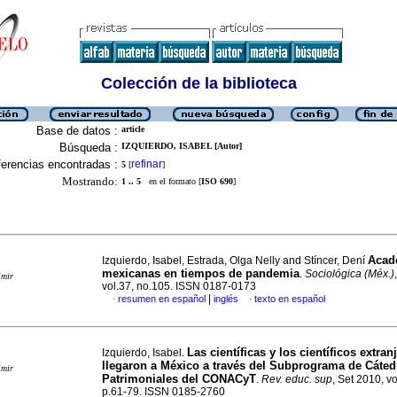
Colección de la biblioteca
Base de datos :
article
Búsqueda :
IZQUIERDO, ISABEL [Autor]
erencias encontradas :
refinar
5
[
]
Mostrando:
1 .. 5
en el formato [
ISO 690
]
Acad
Izquierdo, Isabel, Estrada, Olga Nelly and Stíncer, Dení
mexicanas en tiempos de pandemia
.
Sociológica (Méx.)
imir
vol.37, no.105. ISSN 0187-0173
|
resumen en español
inglés
texto en español
·
·
Las científicas y los científicos extra
Izquierdo, Isabel.
llegaron a México a través del Subprograma de Cáted
imir
Patrimoniales del CONACyT
.
Rev. educ. sup
, Set 2010, v
p.61-79. ISSN 0185-2760