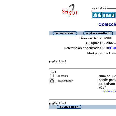
Colecció
Base de datos :
article
Búsqueda :
ITURRAL
Referencias encontradas :
refina
1
[
Mostrando:
1 .. 1
en el
página 1 de 1
1 / 1
selecciona
Iturralde-Ni
participaci
para imprimir
colectivos
7017
resumen 
·
página 1 de 1