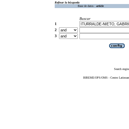
Refinar la búsqueda
Base de datos :
article
Buscar
1
2
3
Search engin
BIREME/OPS/OMS - Centro Latinoameri