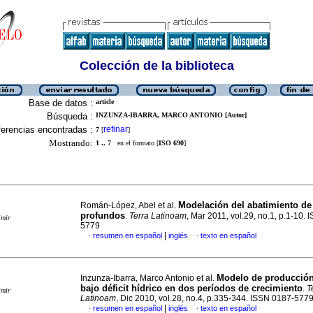
Colección de la biblioteca
Base de datos :
article
Búsqueda :
INZUNZA-IBARRA, MARCO ANTONIO [Autor]
erencias encontradas :
refinar
7
[
]
Mostrando:
1 .. 7
en el formato [
ISO 690
]
Modelación del abatimiento d
Román-López, Abel et al.
profundos
.
Terra Latinoam
, Mar 2011, vol.29, no.1, p.1-10.
imir
5779
|
resumen en español
inglés
texto en español
·
·
Modelo de producción
Inzunza-Ibarra, Marco Antonio et al.
bajo déficit hídrico en dos períodos de crecimiento
.
T
imir
Latinoam
, Dic 2010, vol.28, no.4, p.335-344. ISSN 0187-577
|
resumen en español
inglés
texto en español
·
·