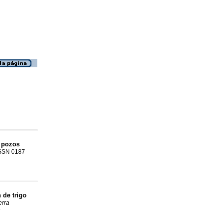
e pozos
 ISSN 0187-
 de trigo
erra
9