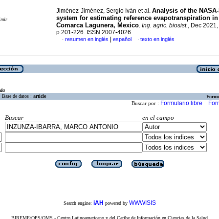
Analysis of the NAS
Jiménez-Jiménez, Sergio Iván et al.
system for estimating reference evapotranspiration in
imir
Comarca Lagunera, Mexico
.
Ing. agric. biosist.
, Dec 2021, 
p.201-226. ISSN 2007-4026
|
resumen en inglés
español
texto en inglés
·
·
eda
Base de datos :
article
Formu
Formulario libre
For
Buscar por :
Buscar
en el campo
iAH
WWWISIS
Search engine:
powered by
BIREME/OPS/OMS - Centro Latinoamericano y del Caribe de Información en Ciencias de la Salud