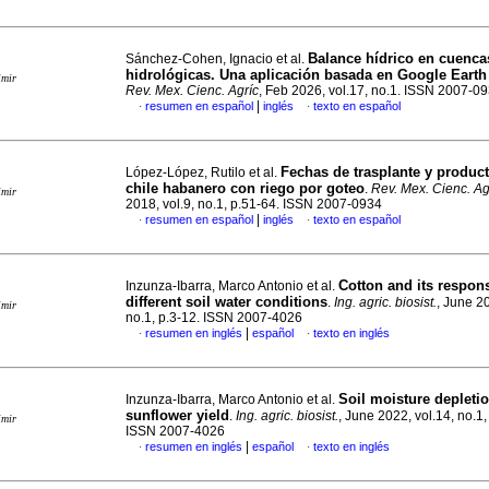
Balance hídrico en cuenca
Sánchez-Cohen, Ignacio et al.
hidrológicas. Una aplicación basada en Google Eart
imir
Rev. Mex. Cienc. Agríc
, Feb 2026, vol.17, no.1. ISSN 2007-0
|
resumen en español
inglés
texto en español
·
·
Fechas de trasplante y product
López-López, Rutilo et al.
chile habanero con riego por goteo
.
Rev. Mex. Cienc. Ag
imir
2018, vol.9, no.1, p.51-64. ISSN 2007-0934
|
resumen en español
inglés
texto en español
·
·
Cotton and its respon
Inzunza-Ibarra, Marco Antonio et al.
different soil water conditions
.
Ing. agric. biosist.
, June 20
imir
no.1, p.3-12. ISSN 2007-4026
|
resumen en inglés
español
texto en inglés
·
·
Soil moisture depletio
Inzunza-Ibarra, Marco Antonio et al.
sunflower yield
.
Ing. agric. biosist.
, June 2022, vol.14, no.1,
imir
ISSN 2007-4026
|
resumen en inglés
español
texto en inglés
·
·