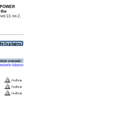
A-POWER
 the
vol.13, no.2,
lario avanzado
mulario básico