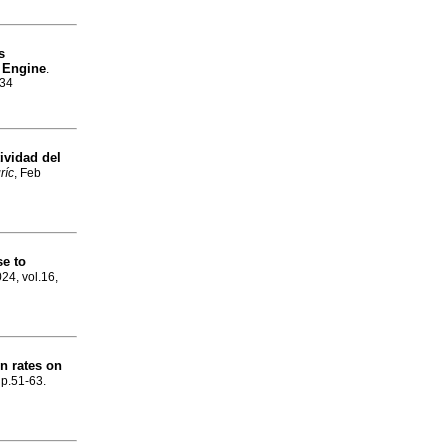
s
h Engine
.
934
ividad del
ríc
, Feb
se to
24, vol.16,
n rates on
 p.51-63.