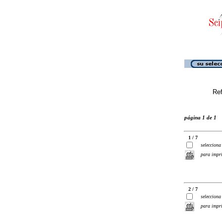
Ref
página 1 de 1
1 / 7
selecciona
para impr
2 / 7
selecciona
para impr