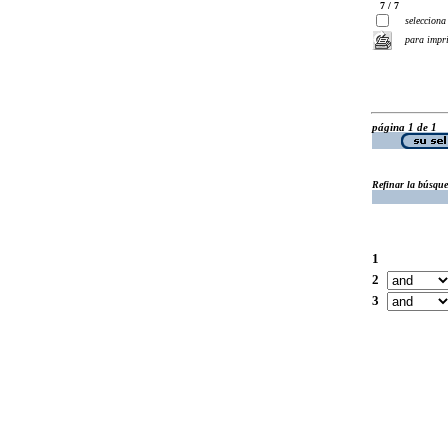
7 / 7
selecciona
para impr
página 1 de 1
Refinar la búsqu
1
2
3