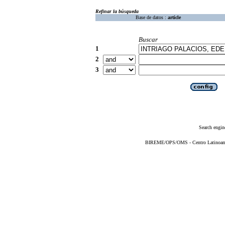
Refinar la búsqueda
Base de datos :
article
Buscar
1
2
3
Search engin
BIREME/OPS/OMS - Centro Latinoameri