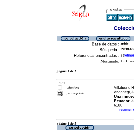
Colecció
Base de datos :
article
Búsqueda :
INTRIAGO
Referencias encontradas :
refina
1
[
Mostrando:
1 .. 1
en el
página 1 de 1
1 / 1
Villafuerte 
selecciona
Andonegi, A
para imprimir
Una innova
Ecuador
.
A
6180
resumen 
·
página 1 de 1