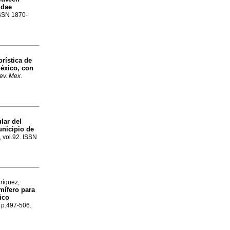
idae
ISSN 1870-
orística de
México, con
ev. Mex.
lar del
unicipio de
, vol.92. ISSN
ríquez,
mífero para
ico
, p.497-506.