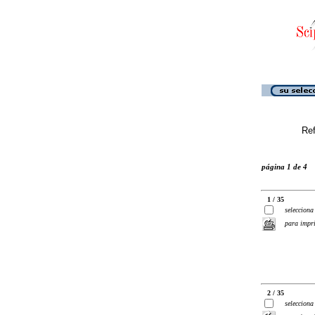
Ref
página 1 de 4
1 / 35
selecciona
para impr
2 / 35
selecciona