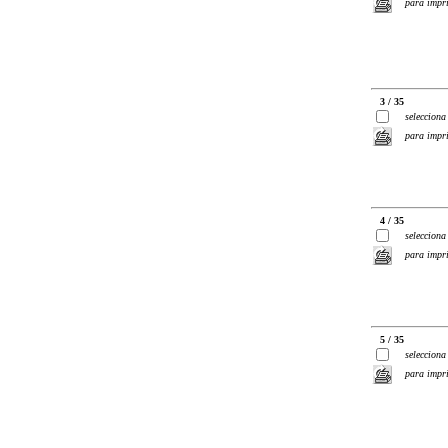
para impr
3 / 35
selecciona
para impr
4 / 35
selecciona
para impr
5 / 35
selecciona
para impr