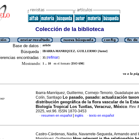
Colección de la biblioteca
Base de datos :
article
Búsqueda :
IBARRA-MANRIQUEZ, GUILLERMO [Autor]
erencias encontradas :
refinar
35
[
]
Mostrando:
1 .. 10
en el formato [
ISO 690
]
va a la p
Ibarra-Manríquez, Guillermo, Cornejo-Tenorio, Guadalupe an
Lo pasado, pasado: actualización taxo
Colín, Santiago
imir
distribución geográfica de la flora vascular de la Est
Biología Tropical Los Tuxtlas, Veracruz, México
.
Rev. 
2025, vol.96. ISSN 1870-3453
|
resumen en español
inglés
texto en español
·
·
Castro-Cárdenas, Nadia, Navarrete-Segueda, Armando and I
How relevant is the relationship 
Manríquez, Guillermo