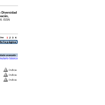
Diversidad
mo
oacán,
96. ISSN
ágina
lario avanzado
mulario básico