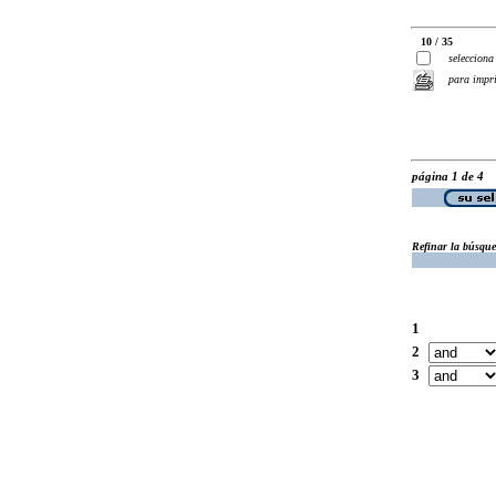
10 / 35
selecciona
para impr
página 1 de 4
Refinar la búsqu
1
2
3