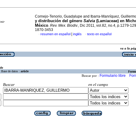
Cornejo-Tenorio, Guadalupe and Ibarra-Manríquez, Guiller
y distribución del género
Salvia
(Lamiaceae) en Mich
imir
México
.
Rev. Mex. Biodiv.
, Dic 2011, vol.82, no.4, p.1279-12
1870-3453
|
resumen en español
inglés
texto en español
·
·
va a la p
eda
Base de datos :
article
Formu
Formulario libre
For
Buscar por :
Buscar
en el campo