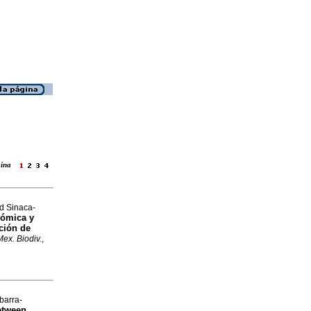
ágina
d Sinaca-
nómica y
ación de
Mex. Biodiv.
,
barra-
between