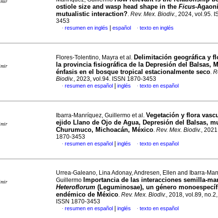
imir
ostiole size and wasp head shape in the
Ficus-
Agaon
mutualistic interaction?
.
Rev. Mex. Biodiv.
, 2024, vol.95. 
3453
|
resumen en inglés
español
texto en inglés
·
·
Delimitación geográfica y fl
Flores-Tolentino, Mayra et al.
la provincia fisiográfica de la Depresión del Balsas, 
imir
énfasis en el bosque tropical estacionalmente seco
.
R
Biodiv.
, 2023, vol.94. ISSN 1870-3453
|
resumen en español
inglés
texto en español
·
·
Vegetación y flora vascu
Ibarra-Manríquez, Guillermo et al.
ejido Llano de Ojo de Agua, Depresión del Balsas, m
imir
Churumuco, Michoacán, México
.
Rev. Mex. Biodiv.
, 2021
1870-3453
|
resumen en español
inglés
texto en español
·
·
Urrea-Galeano, Lina Adonay, Andresen, Ellen and Ibarra-Man
Importancia de las interacciones semilla-ma
Guillermo
imir
Heteroflorum
(Leguminosae), un género monoespecíf
endémico de México
.
Rev. Mex. Biodiv.
, 2018, vol.89, no.2
ISSN 1870-3453
|
resumen en español
inglés
texto en español
·
·