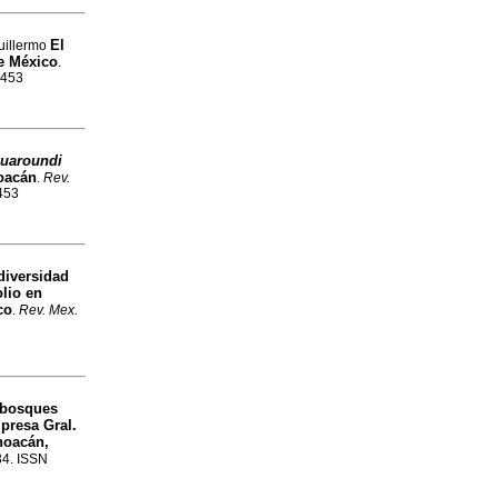
El
uillermo
e México
.
3453
uaroundi
hoacán
.
Rev.
3453
diversidad
lio en
co
.
Rev. Mex.
s bosques
presa Gral.
hoacán,
34. ISSN