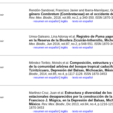
Rendón-Sandoval, Francisco Javier and Ibarra-Manríquez, G
género
Combretum
(Combretaceae) en el occidente d
imir
Rev. Mex. Biodiv.
, 2018, vol.89, no.2, p.340-350. ISSN 1870-
|
resumen en español
inglés
texto en español
·
·
Registro de
Puma yago
Urrea-Galeano, Lina Adonay et al.
en la Reserva de la Biosfera Zicuirán-Infiernillo, Mic
imir
Mex. Biodiv.
, Jun 2016, vol.87, no.2, p.548-551. ISSN 1870-
|
resumen en español
inglés
texto en español
·
·
Composición, estructura y 
Méndez-Toribio, Moisés et al.
de la comunidad arbórea del bosque tropical caducifo
imir
Tziritzícuaro, Depresión del Balsas, Michoacán, Méxi
Biodiv.
, 2014, vol.85, no.4, p.1117-1128. ISSN 1870-3453
|
resumen en español
inglés
texto en español
·
·
Estructura y diversidad de lo
Martínez-Cruz, Juan et al.
estacionales desaparecidos por la construcción de la 
imir
Francisco J. Múgica, en la Depresión del Balsas, Mic
México
.
Rev. Mex. Biodiv.
, Dic 2013, vol.84, no.4, p.1216-12
1870-3453
|
resumen en español
inglés
texto en español
·
·