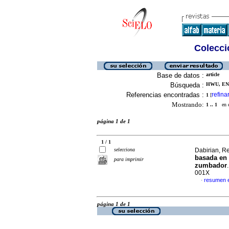
Colecció
Base de datos :
article
Búsqueda :
HWU, EN-
Referencias encontradas :
refina
1
[
Mostrando:
1 .. 1
en el
página 1 de 1
1 / 1
selecciona
Dabirian, Re
basada en 
para imprimir
zumbador
001X
resumen 
·
página 1 de 1