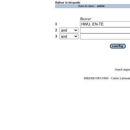
Refinar la búsqueda
Base de datos :
article
Buscar
1
2
3
Search engin
BIREME/OPS/OMS - Centro Latinoameri