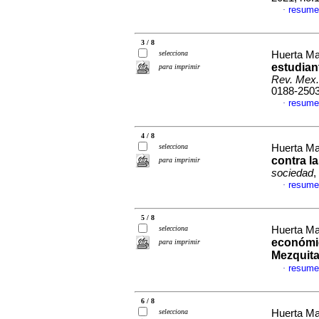
resume
·
3 / 8
selecciona
Huerta Ma
estudiant
para imprimir
Rev. Mex.
0188-250
resume
·
4 / 8
selecciona
Huerta Ma
contra la
para imprimir
sociedad
,
resume
·
5 / 8
selecciona
Huerta Ma
económica
para imprimir
Mezquita
resume
·
6 / 8
selecciona
Huerta Ma