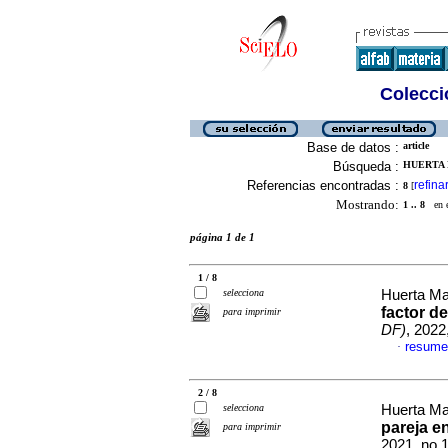
Colecció
Base de datos :
article
Búsqueda :
HUERTA 
Referencias encontradas :
refina
8
[
Mostrando:
1 .. 8
en el
página 1 de 1
1 / 8
selecciona
Huerta Ma
factor de
para imprimir
DF)
, 2022
resume
·
2 / 8
selecciona
Huerta Ma
pareja e
para imprimir
2021, no.