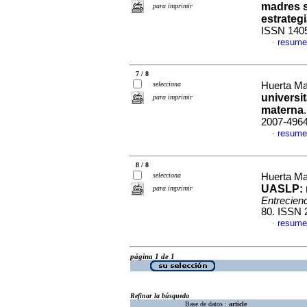
madres s
para imprimir
estrateg
ISSN 140
resume
·
7 / 8
selecciona
Huerta Ma
universi
para imprimir
materna
2007-496
resume
·
8 / 8
selecciona
Huerta Ma
UASLP: m
para imprimir
Entrecienc
80. ISSN 
resume
·
página 1 de 1
Refinar la búsqueda
Base de datos :
article