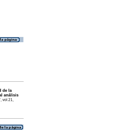
 de la
l análisis
, vol.21,