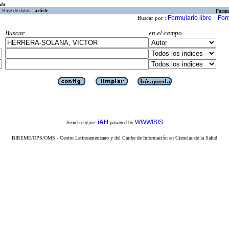
eda
Base de datos :
article
Formu
Formulario libre
For
Buscar por :
Buscar
en el campo
iAH
WWWISIS
Search engine:
powered by
BIREME/OPS/OMS - Centro Latinoamericano y del Caribe de Información en Ciencias de la Salud