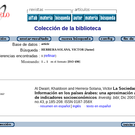
Colección de la biblioteca
Base de datos :
article
Búsqueda :
HERRERA-SOLANA, VICTOR [Autor]
erencias encontradas :
refinar
1
[
]
Mostrando:
1 .. 1
en el formato [
ISO 690
]
La Sociedad
Al Dwairi, Khaldoon and Herrera-Solana, Victor
Información en los países árabes
:
una aproximación a
imir
de indicadores socioeconómicos
.
Investig. bibl
, Dic 2007
no.43, p.185-208. ISSN 0187-358X
|
resumen en español
inglés
texto en español
·
·