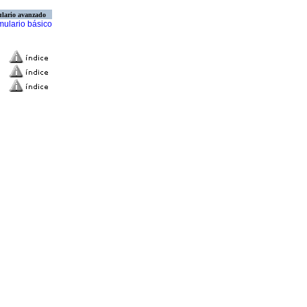
lario avanzado
mulario básico