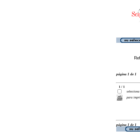
Ref
página 1 de 1
1 / 1
selecciona
para impr
página 1 de 1