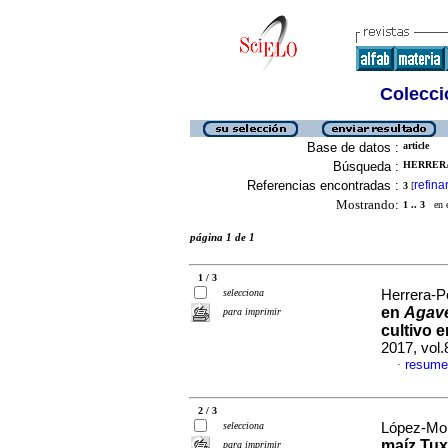
Colecció
Base de datos :
article
Búsqueda :
HERRERA
Referencias encontradas :
refina
3
[
Mostrando:
1 .. 3
en el
página 1 de 1
1 / 3
selecciona
Herrera-Pé
en
Agave
para imprimir
cultivo e
2017, vol
resume
·
2 / 3
selecciona
López-Mor
maíz Tux
para imprimir