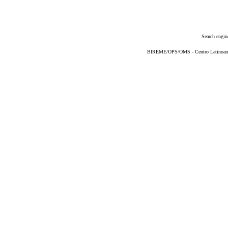
Search engin
BIREME/OPS/OMS - Centro Latinoameri