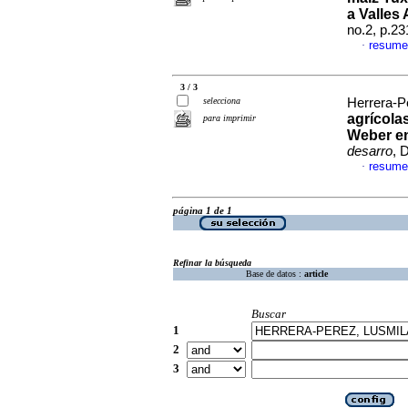
a Valles 
no.2, p.2
resume
·
3 / 3
selecciona
Herrera-Pé
agrícola
para imprimir
Weber en 
desarro
, 
resume
·
página 1 de 1
Refinar la búsqueda
Base de datos :
article
Buscar
1
2
3