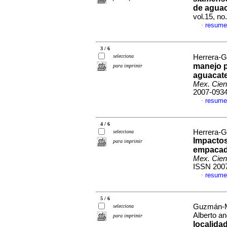
de aguac
vol.15, n
resume
·
3 / 6
selecciona
Herrera-G
manejo 
para imprimir
aguacate
Mex. Cien
2007-093
resume
·
4 / 6
Herrera-G
selecciona
Impactos 
para imprimir
empacado
Mex. Cien
ISSN 200
resume
·
5 / 6
Guzmán-Ma
selecciona
Alberto a
para imprimir
localida