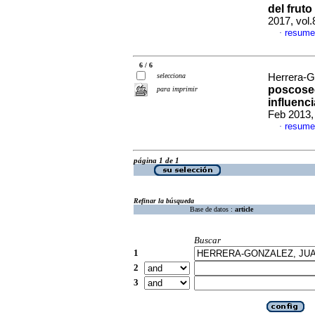
del frut
2017, vol
resume
·
6 / 6
selecciona
Herrera-G
poscosec
para imprimir
influenci
Feb 2013,
resume
·
página 1 de 1
Refinar la búsqueda
Base de datos :
article
Buscar
1
2
3