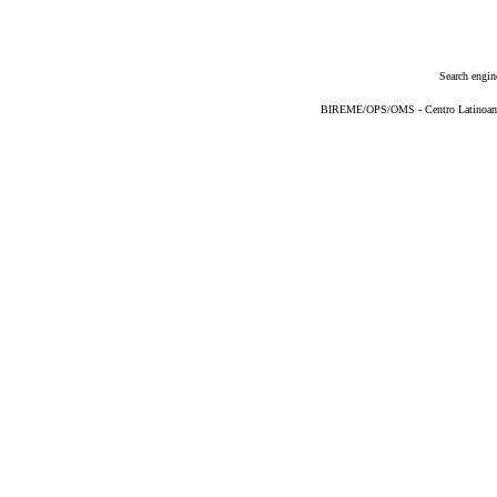
Search engin
BIREME/OPS/OMS - Centro Latinoameri