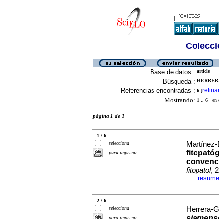
Colecció
Base de datos :
article
Búsqueda :
HERRERA
Referencias encontradas :
refina
6
[
Mostrando:
1 .. 6
en el
página 1 de 1
1 / 6
selecciona
Martínez-B
fitopató
para imprimir
convenci
fitopatol
, 
resume
·
2 / 6
selecciona
Herrera-G
siamens
para imprimir