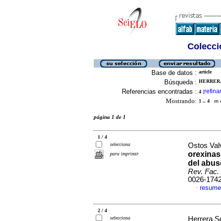
Colecció
Base de datos :
article
Búsqueda :
HERRERA 
Referencias encontradas :
refina
4
[
Mostrando:
1 .. 4
en el
página 1 de 1
1 / 4
selecciona
Ostos Valv
orexinas
para imprimir
del abus
Rev. Fac.
0026-174
resume
·
2 / 4
selecciona
Herrera So