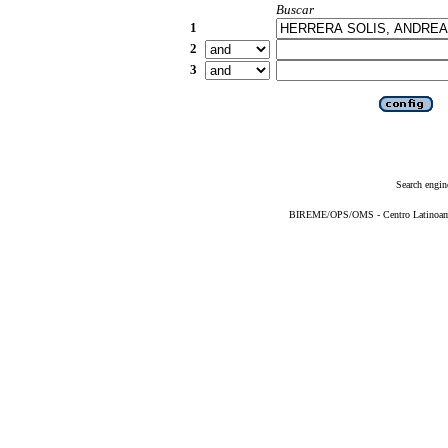
Buscar
1
2
3
Search engin
BIREME/OPS/OMS - Centro Latinoameri