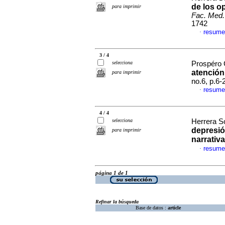
de los op
para imprimir
Fac. Med.
1742
resume
·
3 / 4
selecciona
Prospéro 
atención
para imprimir
no.6, p.6
resume
·
4 / 4
selecciona
Herrera So
depresió
para imprimir
narrativa
resume
·
página 1 de 1
Refinar la búsqueda
Base de datos :
article