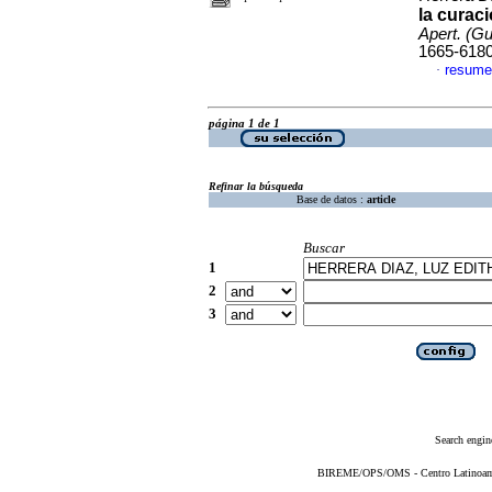
la curaci
Apert. (Gua
1665-618
resume
·
página 1 de 1
Refinar la búsqueda
Base de datos :
article
Buscar
1
2
3
Search engin
BIREME/OPS/OMS - Centro Latinoameri