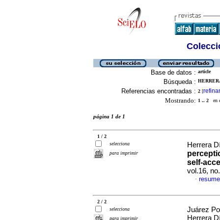
Colecció
Base de datos :
article
Búsqueda :
HERRERA 
Referencias encontradas :
refina
2
[
Mostrando:
1 .. 2
en el
página 1 de 1
1 / 2
selecciona
Herrera D
percepti
para imprimir
self-acc
vol.16, n
resume
·
2 / 2
Juárez Po
selecciona
Herrera D
para imprimir