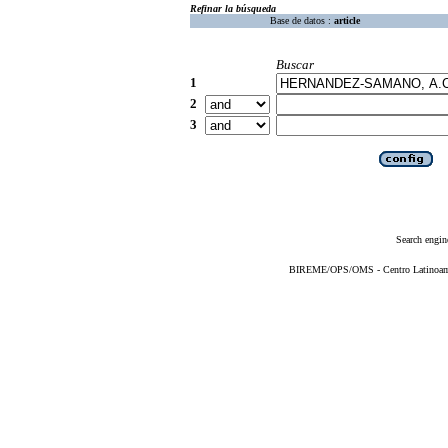
Refinar la búsqueda
Base de datos :
article
Buscar
1
2
3
Search engin
BIREME/OPS/OMS - Centro Latinoameri