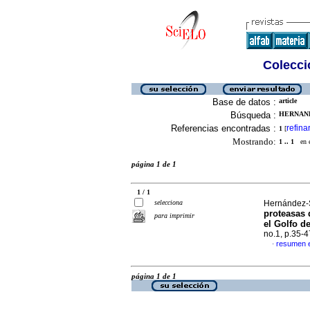
Colecció
Base de datos :
article
Búsqueda :
HERNAND
Referencias encontradas :
refina
1
[
Mostrando:
1 .. 1
en el
página 1 de 1
1 / 1
selecciona
Hernández-S
proteasas
para imprimir
el Golfo d
no.1, p.35-
resumen 
·
página 1 de 1