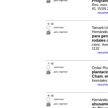
Programa
para imprimir
Rev. mex. 
41. ISSN 
resume
·
6 / 42
Tamarit-U
selecciona
Hernánde
para imprimir
para gen
rodales 
cienc. for
1132
resume
·
7 / 42
selecciona
Ordaz-Ruí
plantaci
para imprimir
Cham. en
forestales
resume
·
8 / 42
selecciona
Hernández
ahusamie
para imprimir