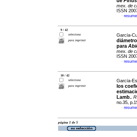
de
Pinus
mex. de ci
ISSN 200
resume
·
9 / 42
selecciona
García-Cu
diámetro
para imprimir
para
Abi
mex. de ci
ISSN 200
resume
·
10 / 42
selecciona
García-Es
los coef
para imprimir
estimaci
Lamb.
.
R
no.35, p.
resume
·
página 1 de 5