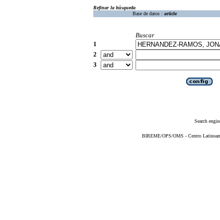
Refinar la búsqueda
Base de datos :
article
Buscar
1
2
3
Search engin
BIREME/OPS/OMS - Centro Latinoameri