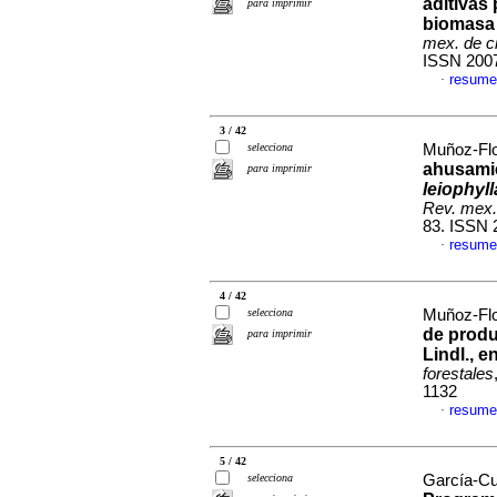
aditivas 
para imprimir
biomasa
mex. de ci
ISSN 200
resume
·
3 / 42
selecciona
Muñoz-Flo
ahusamie
para imprimir
leiophyll
Rev. mex. 
83. ISSN 
resume
·
4 / 42
selecciona
Muñoz-Flor
de produ
para imprimir
Lindl., 
forestales
1132
resume
·
5 / 42
selecciona
García-Cu