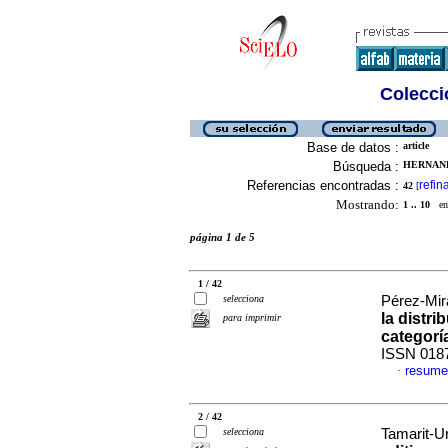
Colecció
Base de datos :
article
Búsqueda :
HERNAND
Referencias encontradas :
refin
42
[
Mostrando:
1 .. 10
en 
página 1 de 5
1 / 42
selecciona
Pérez-Mir
la distr
para imprimir
categorí
ISSN 018
resume
·
2 / 42
selecciona
Tamarit-Ur