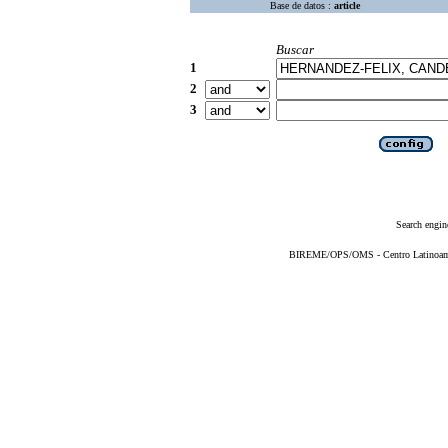
Base de datos :
article
Buscar
1
2
3
Search engin
BIREME/OPS/OMS - Centro Latinoameri