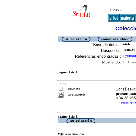
Colecció
Base de datos :
article
Búsqueda :
HERNAND
Referencias encontradas :
refina
1
[
Mostrando:
1 .. 1
en el
página 1 de 1
1 / 1
selecciona
González-Ib
presentaci
para imprimir
p.34-38. IS
resumen 
·
página 1 de 1
Refinar la búsqueda