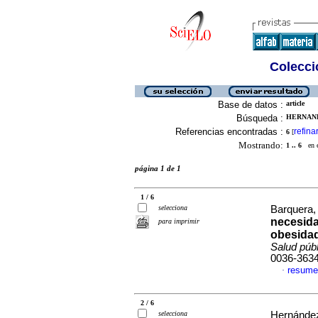
Colecció
Base de datos :
article
Búsqueda :
HERNAND
Referencias encontradas :
refina
6
[
Mostrando:
1 .. 6
en el
página 1 de 1
1 / 6
selecciona
Barquera,
necesida
para imprimir
obesidad
Salud púb
0036-363
resume
·
2 / 6
selecciona
Hernández