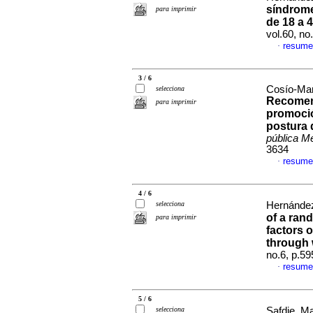
síndrome
para imprimir
de 18 a 
vol.60, n
resume
·
3 / 6
Cosío-Mart
selecciona
Recomend
para imprimir
promoció
postura 
pública M
3634
resume
·
4 / 6
selecciona
Hernández
of a rand
para imprimir
factors 
through 
no.6, p.5
resume
·
5 / 6
selecciona
Safdie, Ma