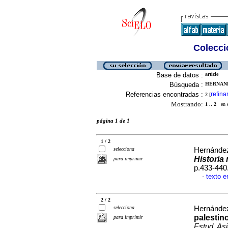
Colecció
Base de datos :
article
Búsqueda :
HERNAND
Referencias encontradas :
refina
2
[
Mostrando:
1 .. 2
en el
página 1 de 1
1 / 2
selecciona
Hernández
Historia 
para imprimir
p.433-440
texto e
·
2 / 2
selecciona
Hernández
palestin
para imprimir
Estud. Asi