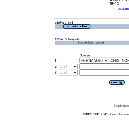
654X
resume
·
página 1 de 1
Refinar la búsqueda
Base de datos :
article
Buscar
1
2
3
Search engin
BIREME/OPS/OMS - Centro Latinoameri