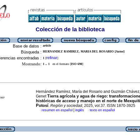
Colección de la biblioteca
Base de datos :
article
Búsqueda :
HERNANDEZ RAMIREZ, MARIA DEL ROSARIO [Autor]
erencias encontradas :
refinar
1
[
]
Mostrando:
1 .. 1
en el formato [
ISO 690
]
Hernández Ramírez, María del Rosario and Guzmán Chávez,
Tierra agrícola y agua de riego: transformacion
Genet
imir
históricas de acceso y manejo en el norte de Mexquit
Potosí
.
Región y sociedad
, 2025, vol.37. ISSN 1870-3925
|
resumen en español
inglés
texto en español
·
·