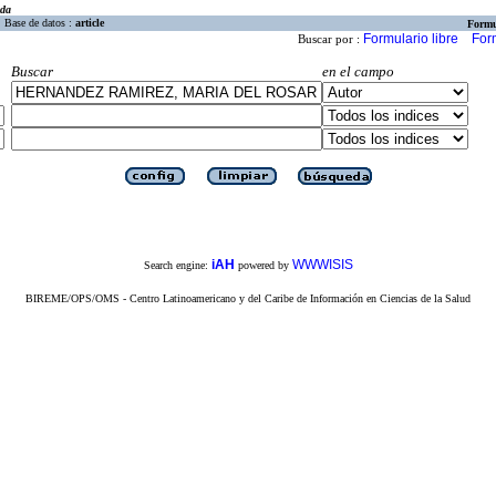
eda
Base de datos :
article
Formu
Formulario libre
For
Buscar por :
Buscar
en el campo
iAH
WWWISIS
Search engine:
powered by
BIREME/OPS/OMS - Centro Latinoamericano y del Caribe de Información en Ciencias de la Salud