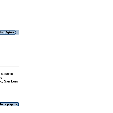
 Mauricio
es
ic, San Luis