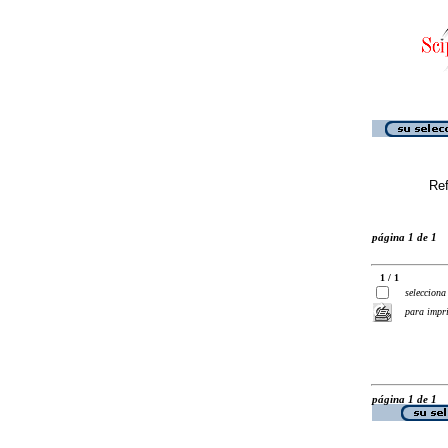
Ref
página 1 de 1
1 / 1
selecciona
para impr
página 1 de 1