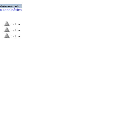
lario avanzado
mulario básico