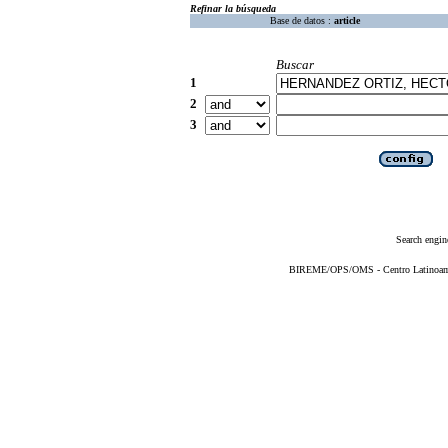
Refinar la búsqueda
Base de datos :
article
Buscar
1
2
3
Search engin
BIREME/OPS/OMS - Centro Latinoameri