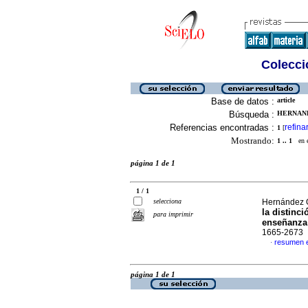
Colecció
Base de datos :
article
Búsqueda :
HERNAND
Referencias encontradas :
refina
1
[
Mostrando:
1 .. 1
en el
página 1 de 1
1 / 1
selecciona
Hernández O
la distinc
para imprimir
enseñanza
1665-2673
resumen 
·
página 1 de 1