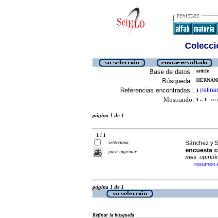
Colecció
Base de datos :
article
Búsqueda :
HERNAND
Referencias encontradas :
refina
1
[
Mostrando:
1 .. 1
en el
página 1 de 1
1 / 1
selecciona
Sánchez y S
encuesta c
para imprimir
mex. opinió
resumen 
·
página 1 de 1
Refinar la búsqueda