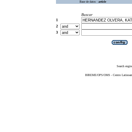
Base de datos :
article
Buscar
1
2
3
Search engin
BIREME/OPS/OMS - Centro Latinoameri