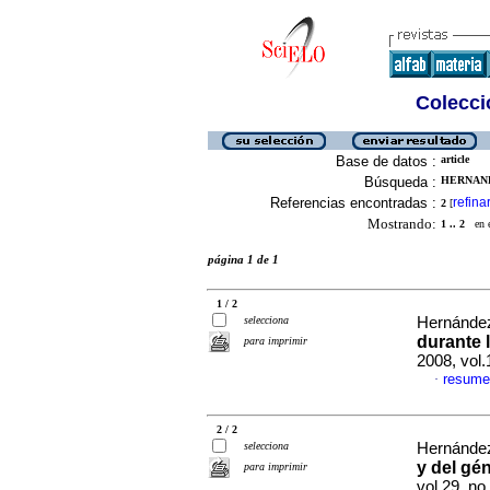
Colecció
Base de datos :
article
Búsqueda :
HERNAND
Referencias encontradas :
refina
2
[
Mostrando:
1 .. 2
en el
página 1 de 1
1 / 2
selecciona
Hernánde
durante 
para imprimir
2008, vol
resume
·
2 / 2
selecciona
Hernánde
y del gé
para imprimir
vol.29, n