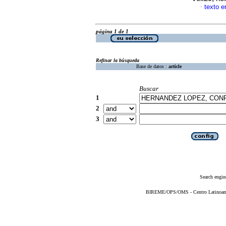
texto e
·
página 1 de 1
Refinar la búsqueda
Base de datos :
article
Buscar
1
2
3
Search engin
BIREME/OPS/OMS - Centro Latinoameri