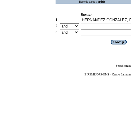
Base de datos :
article
Buscar
1
2
3
Search engin
BIREME/OPS/OMS - Centro Latinoameri