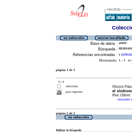
Colecció
Base de datos :
article
Búsqueda :
HERNAND
Referencias encontradas :
refina
1
[
Mostrando:
1 .. 1
en el
página 1 de 1
1 / 1
selecciona
Orozco Páez,
el síndrom
para imprimir
Rev. Odont.
resumen 
·
página 1 de 1
Refinar la búsqueda