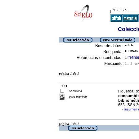
Colecció
Base de datos :
article
Búsqueda :
HERNAND
Referencias encontradas :
refina
1
[
Mostrando:
1 .. 1
en el
página 1 de 1
1 / 1
selecciona
Figueroa Rod
consumidor
para imprimir
bibliométr
653. ISSN 
resumen 
·
página 1 de 1