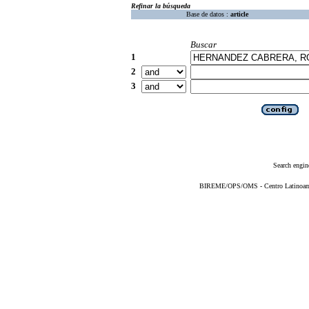
Refinar la búsqueda
Base de datos :
article
Buscar
1
2
3
Search engin
BIREME/OPS/OMS - Centro Latinoameri