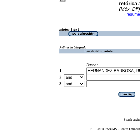
retórica
(Méx. DF)
resume
·
página 1 de 1
Refinar la búsqueda
Base de datos :
article
Buscar
1
2
3
Search engin
BIREME/OPS/OMS - Centro Latinoameri