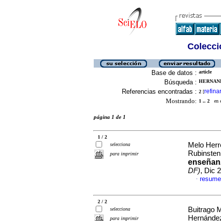
Colecció
Base de datos :
article
Búsqueda :
HERNAND
Referencias encontradas :
refina
2
[
Mostrando:
1 .. 2
en el
página 1 de 1
1 / 2
Melo Herr
selecciona
Rubinste
para imprimir
enseñanz
DF)
, Dic 
resume
·
2 / 2
Buitrago 
selecciona
Hernánde
para imprimir