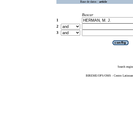
Base de datos :
article
Buscar
1
2
3
Search engin
BIREME/OPS/OMS - Centro Latinoameri