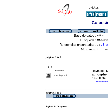
Colecció
Base de datos :
article
Búsqueda :
HERMAN, 
Referencias encontradas :
refina
1
[
Mostrando:
1 .. 1
en el
página 1 de 1
1 / 1
selecciona
Raymond, D.
atmospheri
para imprimir
no.3, p.253
resumen 
·
página 1 de 1
Refinar la búsqueda