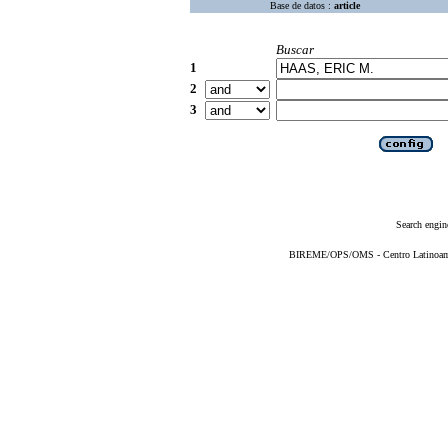
Base de datos :
article
Buscar
1
2
3
Search engin
BIREME/OPS/OMS - Centro Latinoameri