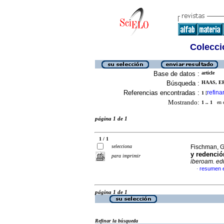
Colecció
Base de datos :
article
Búsqueda :
HAAS, ER
Referencias encontradas :
refina
1
[
Mostrando:
1 .. 1
en el
página 1 de 1
1 / 1
selecciona
Fischman, G
y redenció
para imprimir
iberoam. ed
resumen 
·
página 1 de 1
Refinar la búsqueda