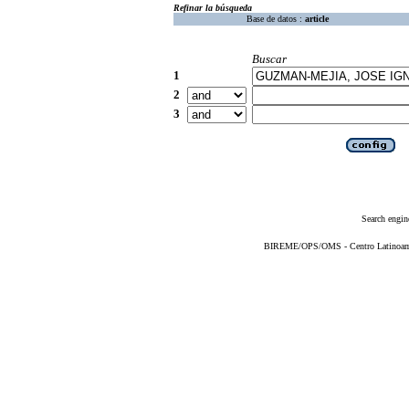
Refinar la búsqueda
Base de datos :
article
Buscar
1
2
3
Search engin
BIREME/OPS/OMS - Centro Latinoameri