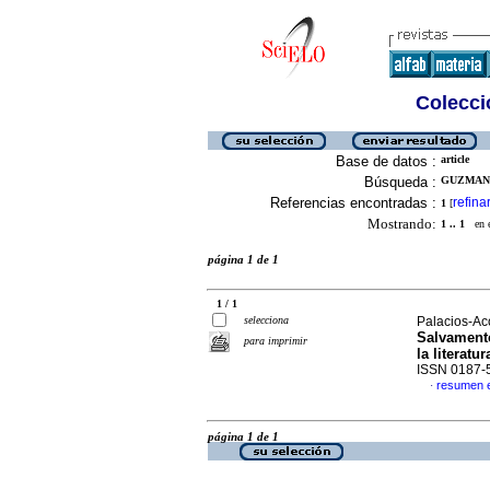
Colecció
Base de datos :
article
Búsqueda :
GUZMAN-
Referencias encontradas :
refina
1
[
Mostrando:
1 .. 1
en el
página 1 de 1
1 / 1
selecciona
Palacios-Aco
Salvamento
para imprimir
la literatur
ISSN 0187-
resumen 
·
página 1 de 1