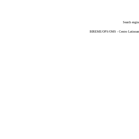
Search engin
BIREME/OPS/OMS - Centro Latinoameri