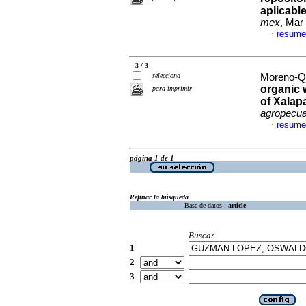
aplicable
mex
, Mar
resume
·
3 / 3
selecciona
Moreno-Qu
organic 
para imprimir
of Xalap
agropecua
resume
·
página 1 de 1
Refinar la búsqueda
Base de datos :
article
Buscar
1
2
3