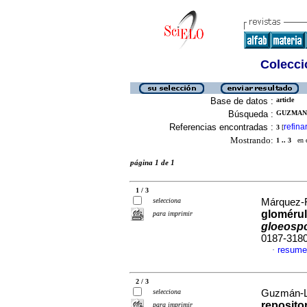
Colecció
Base de datos :
article
Búsqueda :
GUZMAN-
Referencias encontradas :
refina
3
[
Mostrando:
1 .. 3
en el
página 1 de 1
1 / 3
selecciona
Márquez-F
gloméru
para imprimir
gloeospo
0187-318
resume
·
2 / 3
selecciona
Guzmán-Ló
reposito
para imprimir