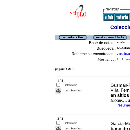
Colecció
Base de datos :
article
Búsqueda :
GUZMAN-
Referencias encontradas :
refina
2
[
Mostrando:
1 .. 2
en el
página 1 de 1
1 / 2
Guzmán-Fi
selecciona
Villa, Fe
para imprimir
en sitio
Biodiv.
, J
resume
·
2 / 2
selecciona
García-Men
base de 
para imprimir