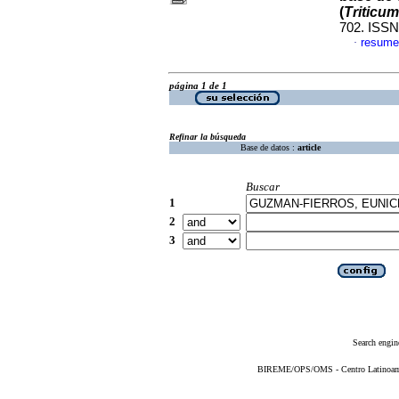
(
Triticum
702. ISSN
resume
·
página 1 de 1
Refinar la búsqueda
Base de datos :
article
Buscar
1
2
3
Search engin
BIREME/OPS/OMS - Centro Latinoameri