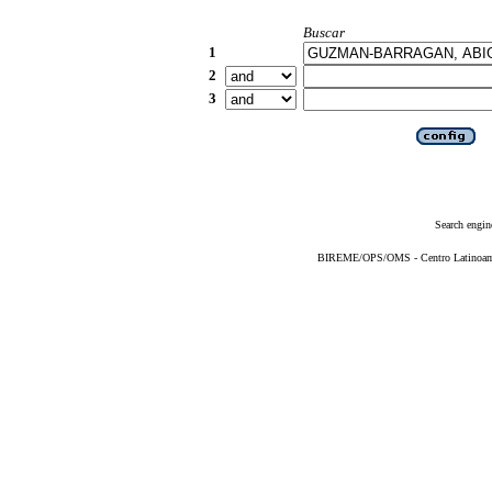
Buscar
1
2
3
Search engin
BIREME/OPS/OMS - Centro Latinoameri