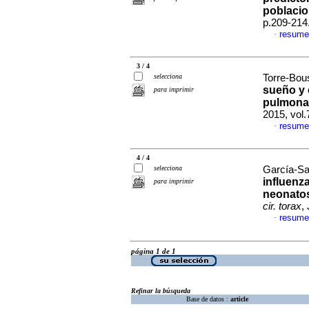
poblacio
p.209-214
resume
·
3 / 4
selecciona
Torre-Bous
sueño y 
para imprimir
pulmona
2015, vol.
resume
·
4 / 4
selecciona
García-San
influenz
para imprimir
neonato
cir. torax
,
resume
·
página 1 de 1
Refinar la búsqueda
Base de datos :
article