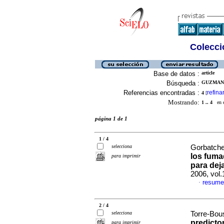
Colecció
Base de datos :
article
Búsqueda :
GUZMAN-
Referencias encontradas :
refina
4
[
Mostrando:
1 .. 4
en el
página 1 de 1
1 / 4
selecciona
Gorbatche
los fuma
para imprimir
para dej
2006, vol
resume
·
2 / 4
selecciona
Torre-Bous
predicto
para imprimir