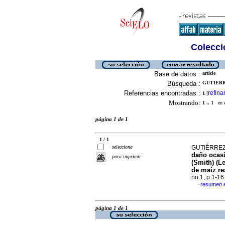
Colecció
Base de datos :
article
Búsqueda :
GUTIERR
Referencias encontradas :
refina
1
[
Mostrando:
1 .. 1
en el
página 1 de 1
1 / 1
selecciona
GUTIÉRREZ-
daño ocas
para imprimir
(Smith) (L
de maíz re
no.1, p.1-1
resumen 
·
página 1 de 1