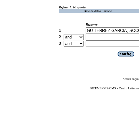
Refinar la búsqueda
Base de datos :
article
Buscar
1
2
3
Search engin
BIREME/OPS/OMS - Centro Latinoameri