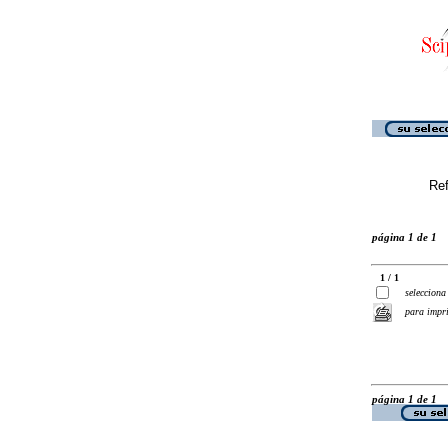
Ref
página 1 de 1
1 / 1
selecciona
para impr
página 1 de 1