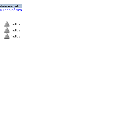
lario avanzado
mulario básico