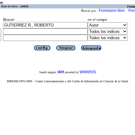
eda
Base de datos :
article
Formu
Formulario libre
For
Buscar por :
Buscar
en el campo
iAH
WWWISIS
Search engine:
powered by
BIREME/OPS/OMS - Centro Latinoamericano y del Caribe de Información en Ciencias de la Salud