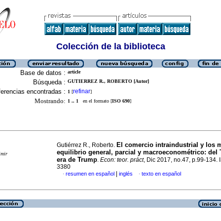
Colección de la biblioteca
Base de datos :
article
Búsqueda :
GUTIERREZ R., ROBERTO [Autor]
erencias encontradas :
refinar
1
[
]
Mostrando:
1 .. 1
en el formato [
ISO 690
]
El comercio intraindustrial y los
Gutiérrez R., Roberto.
equilibrio general, parcial y macroeconométrico: del
imir
era de Trump
.
Econ: teor. práct
, Dic 2017, no.47, p.99-134.
3380
|
resumen en español
inglés
texto en español
·
·