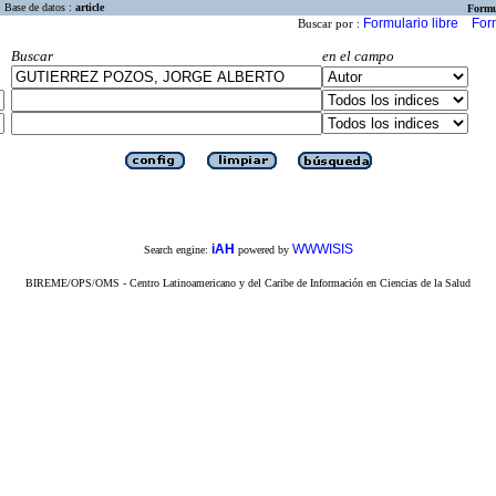
Base de datos :
article
Formu
Formulario libre
For
Buscar por :
Buscar
en el campo
iAH
WWWISIS
Search engine:
powered by
BIREME/OPS/OMS - Centro Latinoamericano y del Caribe de Información en Ciencias de la Salud