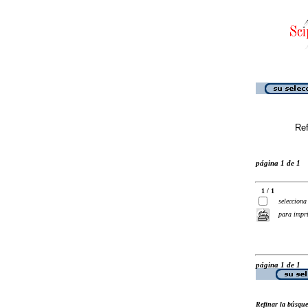
Ref
página 1 de 1
1 / 1
selecciona
para impr
página 1 de 1
Refinar la búsqu