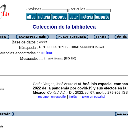
Colección de la biblioteca
Base de datos :
article
Búsqueda :
GUTIERREZ POZOS, JORGE ALBERTO [Autor]
erencias encontradas :
refinar
1
[
]
Mostrando:
1 .. 1
en el formato [
ISO 690
]
Análisis espacial compara
Cerón Vargas, José Arturo et al.
2022 de la pandemia por covid-19 y sus efectos en la
imir
México
.
Contad. Adm
, Dic 2022, vol.67, no.4, p.279-302. I
|
resumen en español
inglés
texto en español
·
·
eda