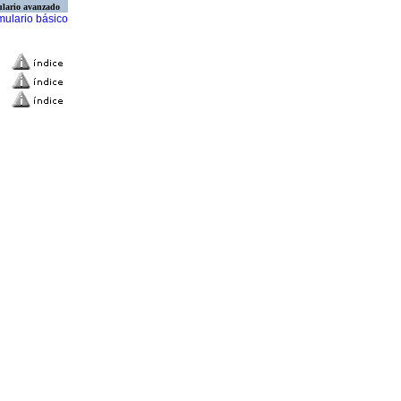
lario avanzado
mulario básico