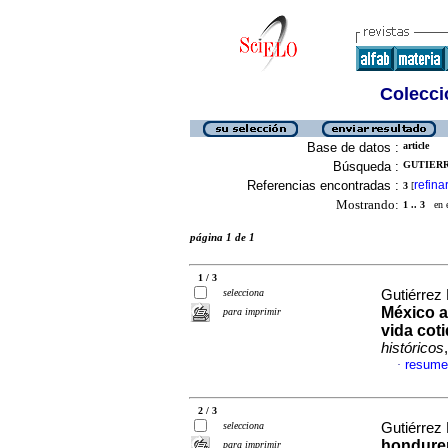
Colecció
Base de datos :
article
Búsqueda :
GUTIERR
Referencias encontradas :
refina
3
[
Mostrando:
1 .. 3
en el
página 1 de 1
1 / 3
selecciona
Gutiérrez 
México a
para imprimir
vida cot
históricos
resume
·
2 / 3
selecciona
Gutiérrez 
hondureñ
para imprimir