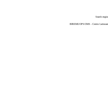
Search engin
BIREME/OPS/OMS - Centro Latinoameri