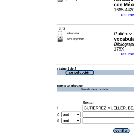
con Méx
1665-442
resume
·
3 / 3
selecciona
Gutiérrez 
vocabular
para imprimir
Bibliograp
178X
resume
·
página 1 de 1
Refinar la búsqueda
Base de datos :
article
Buscar
1
2
3