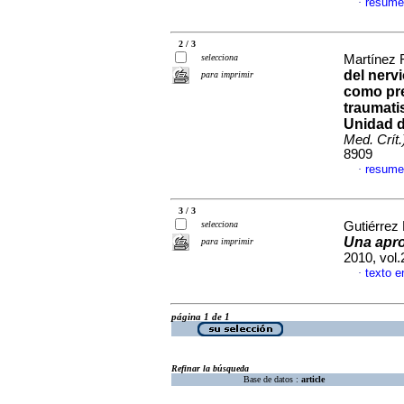
resume
·
2 / 3
selecciona
Martínez 
del nerv
para imprimir
como pre
traumati
Unidad d
Med. Crít.
8909
resume
·
3 / 3
selecciona
Gutiérrez 
Una apro
para imprimir
2010, vol
texto e
·
página 1 de 1
Refinar la búsqueda
Base de datos :
article