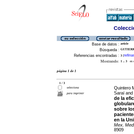
Colecció
Base de datos :
article
Búsqueda :
GUTIERR
Referencias encontradas :
refina
3
[
Mostrando:
1 .. 3
en el
página 1 de 1
1 / 3
Quintero 
selecciona
Saraí and 
para imprimir
de la efi
globular
sobre lo
paciente
en la Un
Mex. Med. 
8909