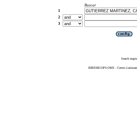
Buscar
1
2
3
Search engin
BIREME/OPS/OMS - Centro Latinoameri