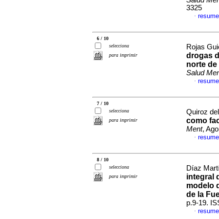
Salud Men
3325
resume
·
6 / 10
selecciona
Rojas Guio
drogas d
para imprimir
norte de
Salud Men
resume
·
7 / 10
selecciona
Quiroz del
como fac
para imprimir
Ment
, Ago
resume
·
8 / 10
selecciona
Díaz Martí
integral
para imprimir
modelo d
de la Fue
p.9-19. I
resume
·