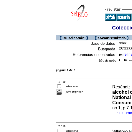
Colecció
Base de datos :
article
Búsqueda :
GUTIERR
Referencias encontradas :
refin
10
[
Mostrando:
1 .. 10
en 
página 1 de 1
1 / 10
selecciona
Reséndiz 
alcohol 
para imprimir
National
Consump
no.1, p.7
resume
·
2 / 10
selecciona
Villatoro 