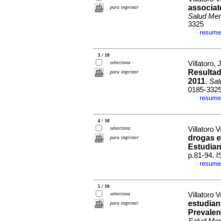
associat
para imprimir
Salud Men
3325
resume
·
3 / 10
selecciona
Villatoro, 
Resultad
para imprimir
2011
.
Sal
0185-332
resume
·
4 / 10
selecciona
Villatoro 
drogas e
para imprimir
Estudian
p.81-94. 
resume
·
5 / 10
selecciona
Villatoro 
estudian
para imprimir
Prevalen