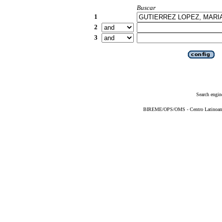
Buscar
1
2
3
Search engin
BIREME/OPS/OMS - Centro Latinoameri